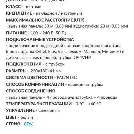
ДИСПЛЕЙ
- 4.3″ ЖК-дисплей
КЛАСС
- цветные
КРЕПЛЕНИЕ
- накладной / настенный
МАКСИМАЛЬНОЕ РАССТОЯНИЕ (UTP)
- вызывная панель: 50 м (0.65 мм) аудиотрубка: 20 м (0.65 мм)
ПИТАНИЕ
- 100 ~ 240 В, 50 Гц
ПОДКЛЮЧАЕМЫЕ УСТРОЙСТВА
-
подключение к подъездной системе координатного типа
(производства Cyfral, Eltis, Vizit, Техком, Маршал, Метаком) и
до 3-х вызывных панелей, трубка DP-4VHP
ПОДКЛЮЧЕНИЯ
- с трубкой
РАЗМЕРЫ
-
230×180×41 мм
СИСТЕМА ЦВЕТНОСТИ
- PAL/NTSC
СПОСОБ КОММУНИКАЦИИ
- проводная трубка
СПОСОБ СОЕДИНЕНИЯ
- вызывная панель – 4 провода аудиотрубка – 4 провода
ТЕМПЕРАТУРА ЭКСПЛУАТАЦИИ
- 0 ºС… +40 ºС
УПРАВЛЕНИЕ
- сенсорные
ЦВЕТ
- белый
СЕРИЯ
-
СDV