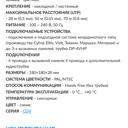
КЛАСС
- цветные
КРЕПЛЕНИЕ
- накладной / настенный
МАКСИМАЛЬНОЕ РАССТОЯНИЕ (UTP)
- 28 м (0.5 мм), 50 м (0.65 мм), 70 м (0.8 мм)
ПИТАНИЕ
- 100 ~ 240 В, 50 Гц
ПОДКЛЮЧАЕМЫЕ УСТРОЙСТВА
-
подключение к подъездной системе координатного типа
(производства Cyfral, Eltis, Vizit, Техком, Маршал, Метаком) и
до 3-х вызывных панелей, трубка DP-4VHP
ПОДКЛЮЧЕНИЯ
- 4 провода к вызывной панели 4 провода к дополнительной
аудиотрубке
РАЗМЕРЫ
-
180×180×28 мм
СИСТЕМА ЦВЕТНОСТИ
- PAL/NTSC
СПОСОБ КОММУНИКАЦИИ
- Hands Free (без трубки)
ТЕМПЕРАТУРА ЭКСПЛУАТАЦИИ
- 0 ºС… +40 ºС
УПРАВЛЕНИЕ
- сенсорные
ЦВЕТ
- синие
СЕРИЯ
-
СDV