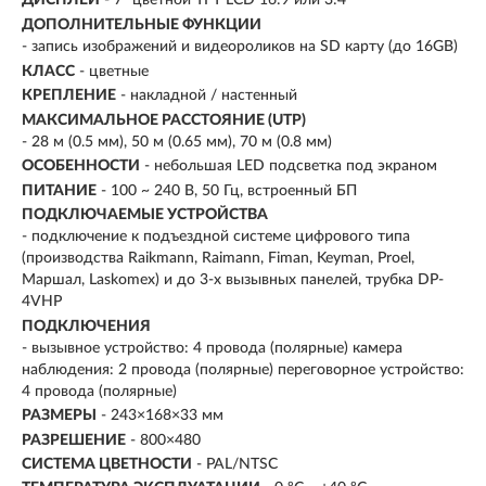
ДИСПЛЕЙ
- 7" цветной TFT LCD 16:9 или 3:4
ДОПОЛНИТЕЛЬНЫЕ ФУНКЦИИ
- запись изображений и видеороликов на SD карту (до 16GB)
КЛАСС
- цветные
КРЕПЛЕНИЕ
- накладной / настенный
МАКСИМАЛЬНОЕ РАССТОЯНИЕ (UTP)
- 28 м (0.5 мм), 50 м (0.65 мм), 70 м (0.8 мм)
ОСОБЕННОСТИ
- небольшая LED подсветка под экраном
ПИТАНИЕ
- 100 ~ 240 В, 50 Гц, встроенный БП
ПОДКЛЮЧАЕМЫЕ УСТРОЙСТВА
-
подключение к подъездной системе цифрового типа
(производства Raikmann, Raimann, Fiman, Keyman, Proel,
Маршал, Laskomex) и до 3-х вызывных панелей, трубка DP-
4VHP
ПОДКЛЮЧЕНИЯ
- вызывное устройство: 4 провода (полярные) камера
наблюдения: 2 провода (полярные) переговорное устройство:
4 провода (полярные)
РАЗМЕРЫ
-
243×168×33 мм
РАЗРЕШЕНИЕ
- 800×480
СИСТЕМА ЦВЕТНОСТИ
- PAL/NTSC