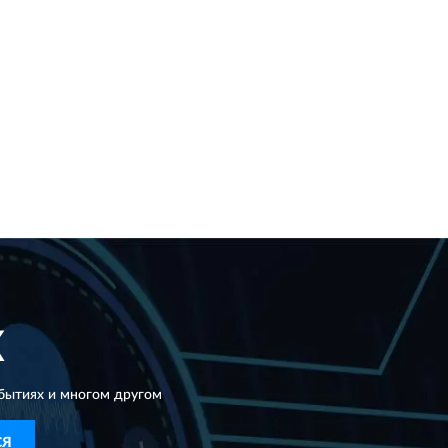
X
бытиях и многом другом
СЯ