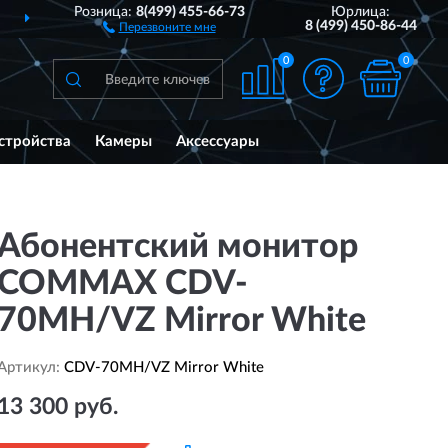
Розница:
8(499) 455-66-73
Юрлица:
ДОСТАВИМ
ПО ВСЕЙ РОССИИ
8 (499) 450-86-44
Перезвоните мне
0
0
стройства
Камеры
Аксессуары
Абонентский монитор
COMMAX CDV-
70MH/VZ Mirror White
Артикул:
CDV-70MH/VZ Mirror White
13 300 руб.