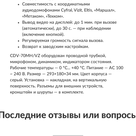
Совместимость с координатными
аудиодомофонами Cyfral, Vizit, Eltis, «Маршал»,
«Метаком», «Техком».
Вывод видео на дисплей: до 1 мин. при вызове
(автоматически), до 30 с. — при наблюдении
(включение кнопкой).
Регулируемая громкость сигнала вызова.
Возврат к заводским настройкам.
CDV-70MH/VZ оборудован проводной трубкой,
микрофоном, динамиком, индикатором состояния.
Рабочие температуры — 0 ºС... +40 ºС. Питание — AC 100
~ 240 В. Размер — 293×180×34 мм. Цвет корпуса —
серый. Установка — накладная, на вертикальную
поверхность. Разъемы для внешних устройств,
кронштейн и шурупы — в комплекте.
Последние отзывы или вопрос