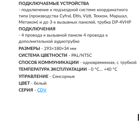
ПОДКЛЮЧАЕМЫЕ УСТРОЙСТВА
-
подключение к подъездной системе координатного
типа (производства Cyfral, Eltis, Vizit, Техком, Маршал,
Метаком) и до 3-х вызывных панелей, трубка DP-4VHP
ПОДКЛЮЧЕНИЯ
- 4 провода к вызывной панели 4 провода к
дополнительной аудиотрубке
РАЗМЕРЫ
-
293×180×34 мм
СИСТЕМА ЦВЕТНОСТИ
- PAL/NTSC
СПОСОБ КОММУНИКАЦИИ
- одновременная, с трубкой
ТЕМПЕРАТУРА ЭКСПЛУАТАЦИИ
- 0 ºС… +40 ºС
УПРАВЛЕНИЕ
- Сенсорные
ЦВЕТ
- белый
СЕРИЯ
-
СDV