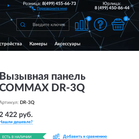
Розница:
8(499) 455-66-73
Юрлица:
ЕЙ РОССИИ
ПОЛНЫЙ
8 (499) 450-86-44
Перезвоните мне
0
0
стройства
Камеры
Аксессуары
Вызывная панель
COMMAX DR-3Q
Артикул:
DR-3Q
2 422 руб.
Нашли дешевле?
Добавить к сравнению
ЕСТЬ В НАЛИЧИИ