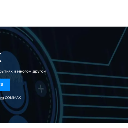
X
бытиях и многом другом
СЯ
ния
COMMAX