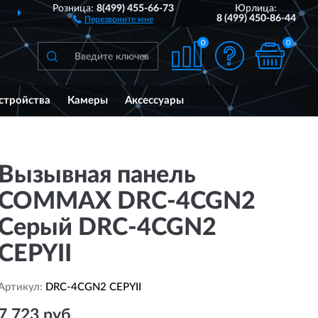
Розница:
8(499) 455-66-73
Юрлица:
ДОСТАВИМ
ПО ВСЕЙ РОССИИ
8 (499) 450-86-44
Перезвоните мне
0
0
стройства
Камеры
Аксессуары
Вызывная панель
COMMAX DRC-4CGN2
Серый DRC-4CGN2
CEPYII
Артикул:
DRC-4CGN2 CEPYII
7 723 руб.