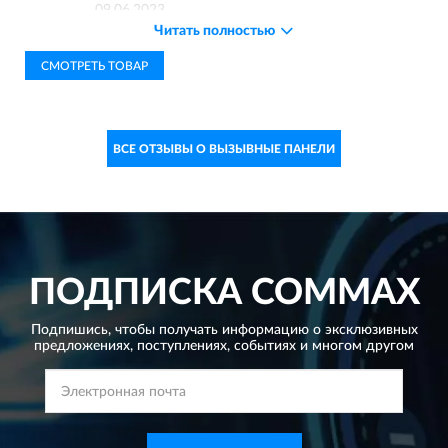
09.06.2023
Читать полностью
Добрый день! Нет, можно обойтись следующим
комплектом: DR-6UM, DR-8US. Данные панели
СМОТРЕТЬ ТОВАР
стыкуются вместе стыкуются и работают, как
единое целое.К этому комплекту подключаются
трубки DP-SS.
ВСЕ ОТЗЫВЫ О ВЫЗЫВНЫЕ ПАНЕЛИ
ПОДПИСКА
COMMAX
Подпишись, чтобы получать информацию о эксклюзивных
предложениях,
поступлениях, событиях и многом другом