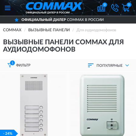
0
0
 ДИЛЕР
COMMAX В РОССИИ
ДОСТАВИМ
COMMAX
ВЫЗЫВНЫЕ ПАНЕЛИ
Для аудиодомофонов
ВЫЗЫВНЫЕ ПАНЕЛИ COMMAX ДЛЯ
АУДИОДОМОФОНОВ
1
ФИЛЬТР
ПОПУЛЯРНЫЕ
- 24%