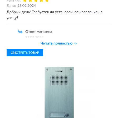
Рейтинг:
Дата:
23.02.2024
Добрый день! Требуется ли установочное крепление на
улицу?
Ответ магазина
23.02.2024
Читать полностью
"Добрый день! Вызывную панель можно
установить на улице только избегая прямого
СМОТРЕТЬ ТОВАР
воздействия осадков (под навесом
или козырьком). Панель имеет врезное
исполнение, при монтаже в стене придется
выбрать отверстие для установки."