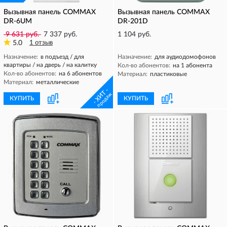
Вызывная панель COMMAX
Вызывная панель COMMAX
DR-6UM
DR-201D
9 631 руб.
7 337 руб.
1 104 руб.
5.0
1 отзыв
Назначение:
в подъезд / для
Назначение:
для аудиодомофонов
квартиры / на дверь / на калитку
Кол-во абонентов:
на 1 абонента
Кол-во абонентов:
на 6 абонентов
Материал:
пластиковые
Материал:
металлические
- ХИТ -
продаж
КУПИТЬ
КУПИТЬ